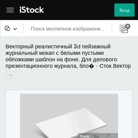
Вход
Все материалы
Векторный реалистичный 3d пейзажный
журнальный мокап с белыми пустыми
Изображения
обложками шаблон на фоне. Для делового
презентационного журнала, бло� - Сток Вектор
Фотографии
...
Иллюстрации
Векторные файлы
Видео