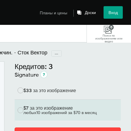
Доски
Вход
Планы и цены
Поиск по
изображениям или
видео
чин. - Сток Вектор
...
Кредитов: 3
Signature
$33
за это изображение
$7
за это изображение
любых10 изображений за $70 в месяц