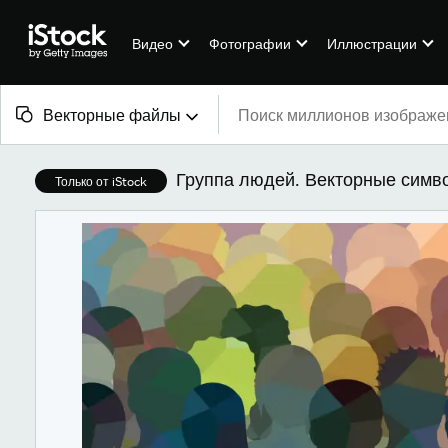
Видео
Фотографии
Иллюстрации
Векторные файлы
Все материалы
Группа людей. Векторные симво
Только от iStock
Изображения
Фотографии
Иллюстрации
Векторные файлы
Видео