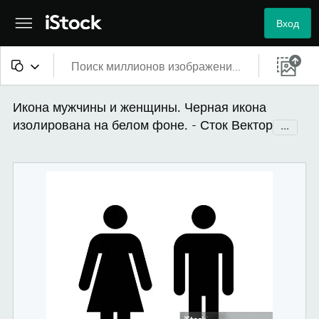
Вход
Все материалы
Икона мужчины и женщины. Черная икона
изолирована на белом фоне. - Сток Вектор
...
Изображения
Фотографии
Иллюстрации
Векторные файлы
Видео