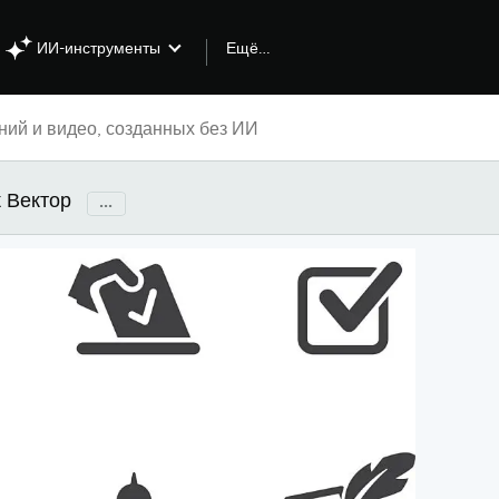
Ещё…
ИИ-инструменты
к Вектор
...