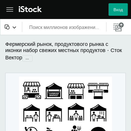
Вход
Все материалы
Фермерский рынок, продуктового рынка с
иконки набор свежих местных продуктов - Сток
Изображения
Вектор
...
Фотографии
Иллюстрации
Векторные файлы
Видео