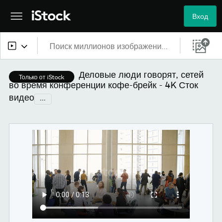
Вход
Все материалы
Деловые люди говорят, сетей
Только от iStock
во время конференции кофе-брейк - 4K Сток
Изображения
видео
...
Фотографии
Иллюстрации
Векторные файлы
Видео