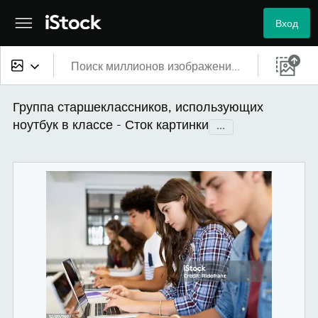
Вход
Все материалы
Группа старшеклассников, использующих
ноутбук в классе - Сток картинки
...
Изображения
Фотографии
Иллюстрации
Векторные файлы
Видео