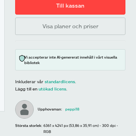
Till kassan
Visa planer och priser
Vi accepterar inte AI-genererat innehåll i vårt visuella
bibliotek
Inkluderar vår
standardlicens
.
Lägg till en
utökad licens
.
Upphovsman:
peppi18
Största storlek:
6361 x 4241 px (53,86 x 35,91 cm) - 300 dpi -
RGB