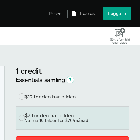
Boards
Logga in
Priser
Sök efter bild
eller video
1 credit
Essentials-samling
$12
för den här bilden
$7
för den här bilden
Valfria 10 bilder för $70/månad