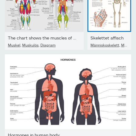
The chart shows the muscles of the human body with their names...
Skelettet affisch
Muskel
,
Muskulös
,
Diagram
Människoskelett
,
Människokroppen
Hormones in human body