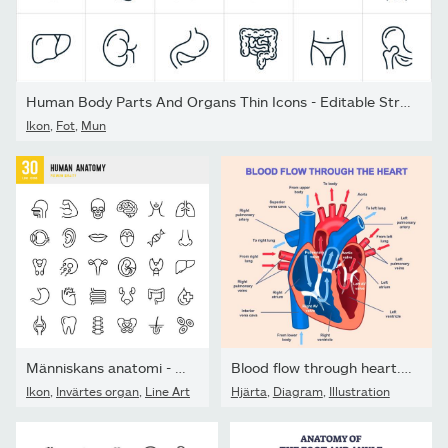
Human Body Parts And Organs Thin Icons - Editable Stroke
Ikon
,
Fot
,
Mun
Människans anatomi - uppsättning av linje vektor ikoner
Blood flow through heart. Medical infographics with circulation...
Ikon
,
Invärtes organ
,
Line Art
Hjärta
,
Diagram
,
Illustration