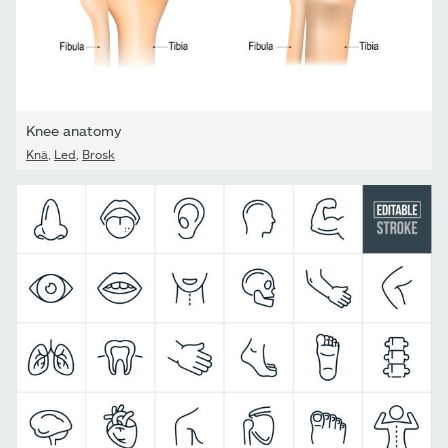
Knee anatomy
Knä
,
Led
,
Brosk