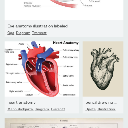
Eye anatomy illustration labeled
Öga
,
Diagram
,
Tvärsnitt
heart anatomy
pencil drawing of a human heart in retro style
Människohjärta
,
Diagram
,
Tvärsnitt
Hjärta
,
Illustration
,
Männis