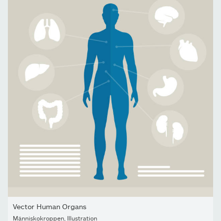
Vector Human Organs
Människokroppen
,
Illustration