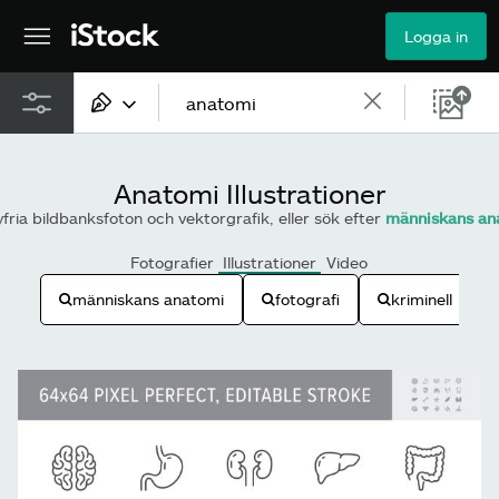
Logga in
Allt innehåll
Anatomi Illustrationer
Bilder
fria bildbanksfoton och vektorgrafik, eller sök efter
människans an
Fotografier
Fotografier
Illustrationer
Video
människans anatomi
fotografi
kriminell
Illustrationer
Vektorer
Video