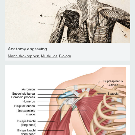
Anatomy engraving
Människokroppen
,
Muskulös
,
Biologi