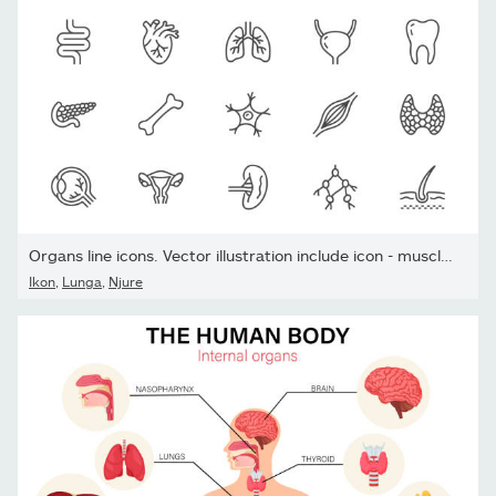
Organs line icons. Vector illustration include icon - muscle,...
Ikon
,
Lunga
,
Njure