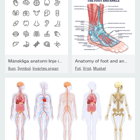
Mänskliga anatomi linje ikoner redigerbara stroke
Anatomy of foot and ankle with labeled medical location outline...
Ikon
,
Symbol
,
Invärtes organ
Fot
,
Vrist
,
Muskel