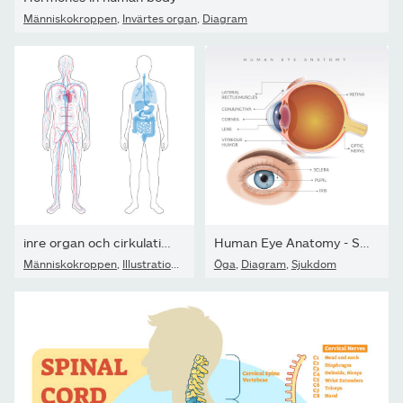
Människokroppen
,
Invärtes organ
,
Diagram
inre organ och cirkulationssystemet
Human Eye Anatomy - Stock Illustration
Människokroppen
,
Illustration
,
Blodkärl
Öga
,
Diagram
,
Sjukdom