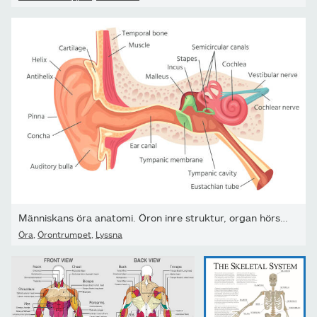
Människans öra anatomi. Öron inre struktur, organ hörsel vektor...
Öra
,
Örontrumpet
,
Lyssna