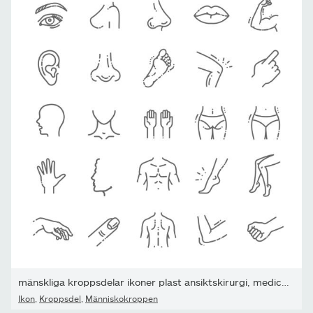
mänskliga kroppsdelar ikoner plast ansiktskirurgi, medicinsk...
Ikon
,
Kroppsdel
,
Människokroppen