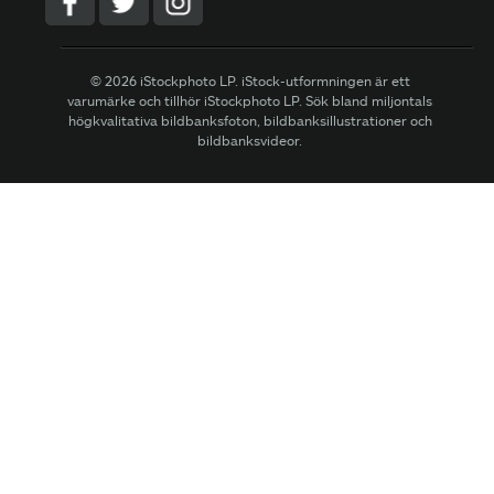
© 2026 iStockphoto LP. iStock-utformningen är ett
varumärke och tillhör iStockphoto LP. Sök bland miljontals
högkvalitativa bildbanksfoton, bildbanksillustrationer och
bildbanksvideor.