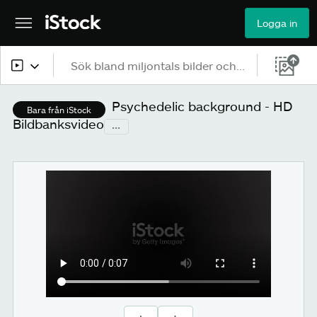
Logga in
Allt innehåll
Psychedelic background - HD
Bara från iStock
Bildbanksvideo
...
Bilder
Fotografier
Illustrationer
Vektorer
Video