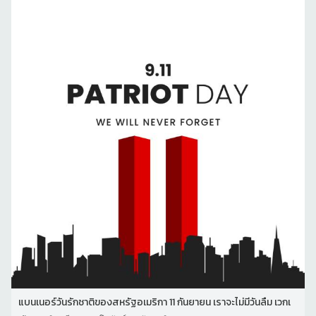
แบนเนอร์วันรักชาติของสหรัฐอเมริกา 11 กันยายน เราจะไม่มีวันลืม เวกเ