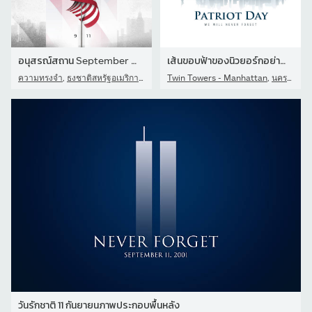
อนุสรณ์สถาน September Eleven
เส้นขอบฟ้าของนิวยอร์กอย่างมีสไตล์พร้อมตึกแฝดเพื่อรําลึกถึงวันรักชา
,
,
,
ความทรงจำ
ธงชาติสหรัฐอเมริกา - ธงชาติ
Twin Towers - Manhattan
กันยายน
นครนิวยอร์ก
วันรักชาติ 11 กันยายนภาพประกอบพื้นหลัง