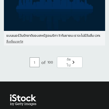
แบนเนอร์วันรักชาติของสหรัฐอเมริกา 11 กันยายน เราจะไม่มีวันลืม เวกเ
สี่เหลี่ยมจตุรัส
ถัด
of
100
ไป