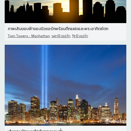
ภาพเส้นขอบฟ้าของนิวยอร์กพร้อมตึกแฝดและพระอาทิตย์ตก
,
,
Twin Towers - Manhattan
นครนิวยอร์ก
รัฐนิวยอร์ก