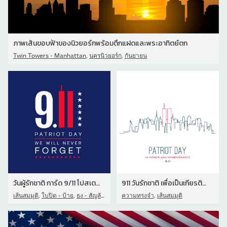
ภาพเส้นขอบฟ้าของนิวยอร์กพร้อมตึกแฝดและพระอาทิตย์ตก
,
,
Twin Towers - Manhattan
นครนิวยอร์ก
กันยายน
วันผู้รักชาติ การ์ด 9/11 โปสเตอร์ เราจะไม่มีวันลืม เวกเตอร์
911 วันรักชาติ เพื่อเป็นเกียรติและระลึกถึง NYC Skyline ในสไตล์เส้น
,
,
,
เส้นสมมุติ
ใบปิด - ป้าย
ธง - สัญลักษณ์
ความทรงจำ
เส้นสมมุติ