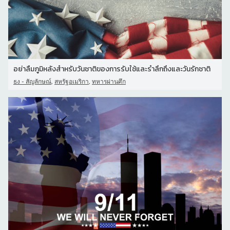
อย่าลืมภูมิหลังสําหรับวันชาติของการรับใช้และรําลึกถึงและวันรักชาติ
,
,
ธง - สัญลักษณ์
สหรัฐอเมริกา
ทหารผ่านศึก