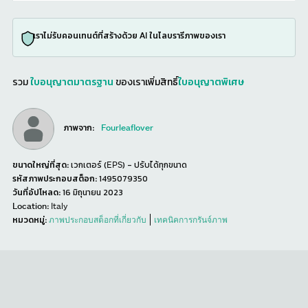
เราไม่รับคอนเทนต์ที่สร้างด้วย AI ในไลบรารีภาพของเรา
รวม
ใบอนุญาตมาตรฐาน
ของเรา
เพิ่มสิทธิ์
ใบอนุญาตพิเศษ
ภาพจาก:
Fourleaflover
ขนาดใหญ่ที่สุด:
เวกเตอร์ (EPS) - ปรับได้ทุกขนาด
รหัสภาพประกอบสต็อก:
1495079350
วันที่อัปโหลด:
16 มิถุนายน 2023
Location:
Italy
หมวดหมู่:
ภาพประกอบสต็อกที่เกี่ยวกับ
เทคนิคการกรันจ์ภาพ