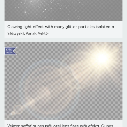
Glowing light effect with many glitter particles isolated on...
Yıldız şekli
,
Parlak
,
Vektör
Vektör şeffaf güneş ışığı özel lens flare ışığı efekti. Güneş ışın