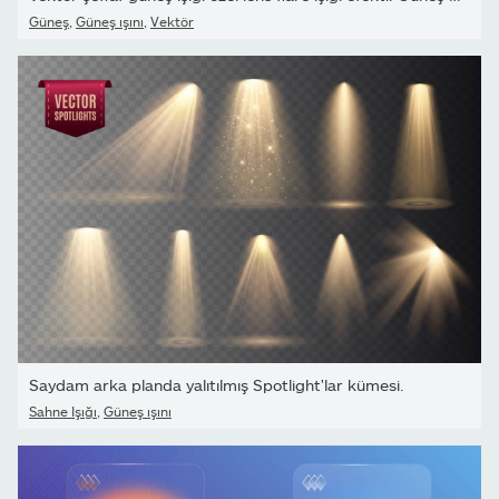
Güneş
,
Güneş ışını
,
Vektör
Saydam arka planda yalıtılmış Spotlight'lar kümesi.
Sahne Işığı
,
Güneş ışını