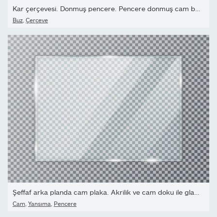
Kar çerçevesi. Donmuş pencere. Pencere donmuş cam buz. Vektör illü
Buz
,
Çerçeve
Şeffaf arka planda cam plaka. Akrilik ve cam doku ile glares ve ış
Cam
,
Yansıma
,
Pencere