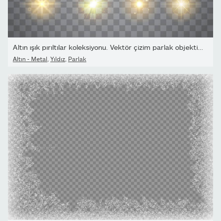
Altın ışık pırıltılar koleksiyonu. Vektör çizim parlak objektif...
Altın - Metal
,
Yıldız
,
Parlak