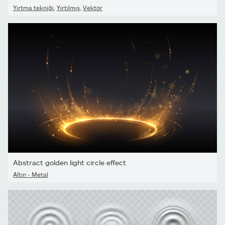
Yırtma tekniği
,
Yırtılmış
,
Vektör
Abstract golden light circle effect
Altın - Metal