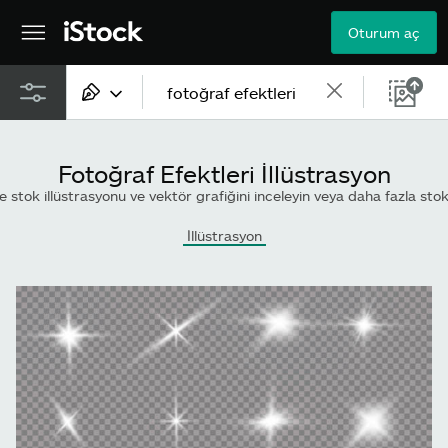
Oturum aç
Tüm içerik
Fotoğraf Efektleri İllüstrasyon
Görsel
tok illüstrasyonu ve vektör grafiğini inceleyin veya daha fazla stok görsel ve vektör 
Fotoğraf
İllüstrasyon
İllüstrasyon
Vektörler
Video