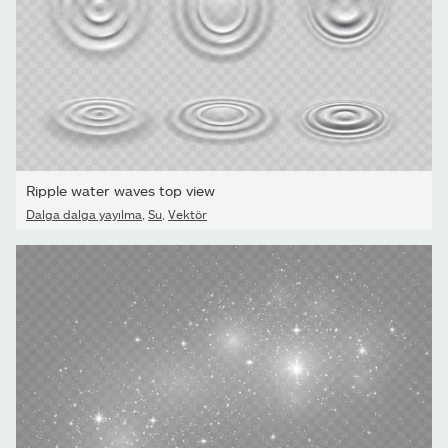
Ripple water waves top view
Dalga dalga yayılma
,
Su
,
Vektör