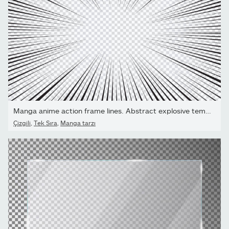
Manga anime action frame lines. Abstract explosive template with...
Çizgili
,
Tek Sıra
,
Manga tarzı