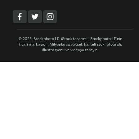
© 2026 iStockphoto LP. iStock tasarımı, iStockphoto LP'nin
ticari markasıdır. Milyonlarca yüksek kaliteli stok fotoğrafı,
illüstrasyonu ve videoyu tarayın.