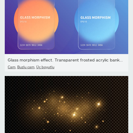
Glass morphism effect. Transparent frosted acrylic bank cards....
Cam
,
Buzlu cam
,
Üç boyutlu