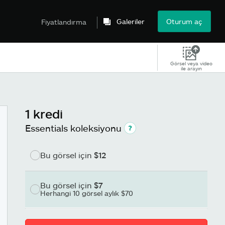
Galeriler
Oturum aç
Fiyatlandırma
Görsel veya video
ile arayın
1 kredi
Essentials koleksiyonu
Bu görsel için
$12
Bu görsel için
$7
Herhangi 10 görsel aylık $70