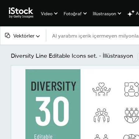
A
Video
Fotoğraf
İllüstrasyon
Vektörler
Tüm içerik
Diversity Line Editable Icons set. - İllüstrasyon
Görsel
Fotoğraf
İllüstrasyon
Vektörler
Video