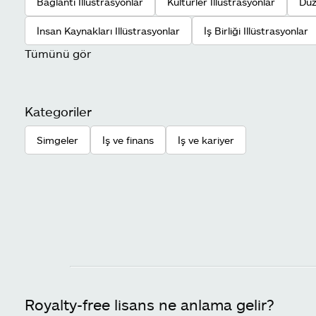
Bağlantı Illüstrasyonlar
Kültürler Illüstrasyonlar
Düz
İnsan Kaynakları Illüstrasyonlar
İş Birliği Illüstrasyonlar
Tümünü gör
Kategoriler
Simgeler
İş ve finans
İş ve kariyer
Royalty-free lisans ne anlama gelir?