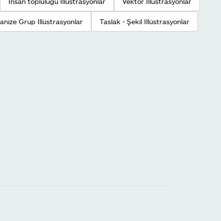
İnsan topluluğu Illüstrasyonlar
Vektör Illüstrasyonlar
anize Grup Illüstrasyonlar
Taslak - Şekil Illüstrasyonlar