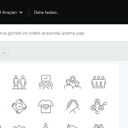
Daha fazlası…
I Araçları
...