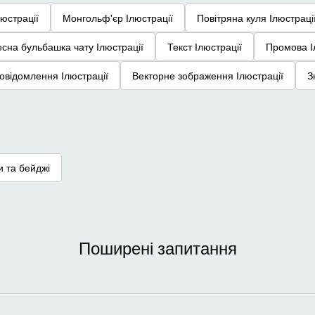
юстрації
Монгольф'єр Ілюстрації
Повітряна куля Ілюстраці
есна бульбашка чату Ілюстрації
Текст Ілюстрації
Промова І
овідомлення Ілюстрації
Векторне зображення Ілюстрації
З
 та бейджі
Поширені запитання