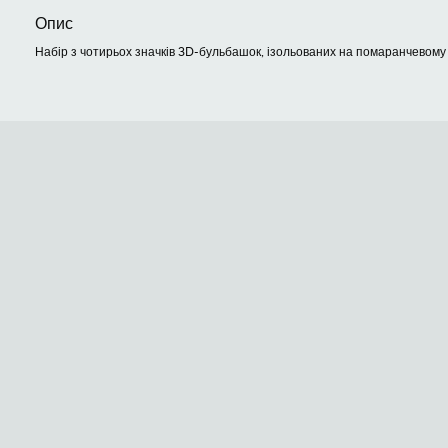
Опис
Набір з чотирьох значків 3D-бульбашок, ізольованих на помаранчевому т