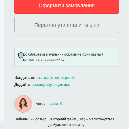
Оформити замовлення
Переглянути плани та ціни
До бібліотеки візуальних образів не приймається
контент, згенерований ШІ.
Входить до
стандартної ліцензії
.
Додайте
розширену ліцензію
.
Автор:
Lesia_G
Найбільший розмір:
Векторний файл (EPS) – Масштабується
до будь-якого розміру