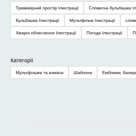
Тривимірний простір Ілюстрації
Словесна бульбашка Іл
Бульбашка Ілюстрації
Мультфільм Ілюстрації
слов
Хмарні обчислення Ілюстрації
Погода Ілюстрації
П
Категорії
Мультфільми та комікси
Шаблони
Емблеми, банери