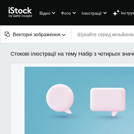
Інстру
Відео
Фото
Ілюстрації
Векторні зображення
Увесь контент
Стокові ілюстрації на тему Набір з чотирьох зна
Зображення
Фото
Ілюстрації
Векторні зображення
Відео