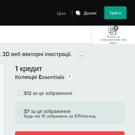
Дошки
Увійти
Ціни
Пошук за
зображенням або
відео
 3D веб-векторні ілюстрації.
...
1 кредит
Колекція Essentials
$12
за це зображення
$7
за це зображення
Будь-які 10 зображень за $70/місяць