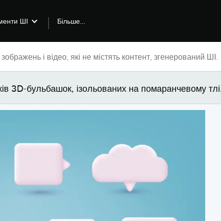
Більше…
менти ШІ
чків 3D-бульбашок, ізольованих на помаранчевому тлі.