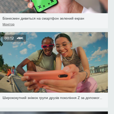
Бізнесмен дивиться на смартфон зелений екран
Монітор
00:12
Ширококутний знімок групи друзів покоління Z за допомогою смартфон