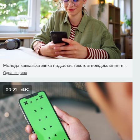
Молода кавказька жінка надсилає текстові повідомлення на телефон,
Одна людина
00:21