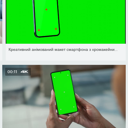
Креативний анімований макет смартфона з хромакейним екраном.
00:11