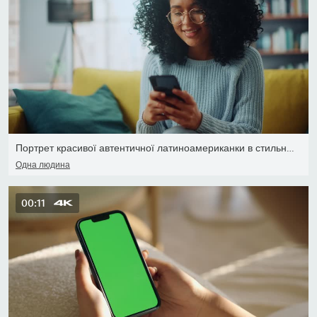
Портрет красивої автентичної латиноамериканки в стильній затишній
Одна людина
00:11