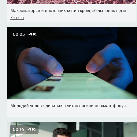
Макроматеріали проточних клітин крові, збільшених під мікроскопом
Клітина
00:05
Молодий чоловік дивиться і читає новини по смартфону крупним плано
00:16