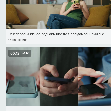
Розслаблена бізнес-леді обмінюється повідомленнями зі смартфоном в
Одна людина
00:12
Багатоекранний екран на людей, які використовують смартфон у повся