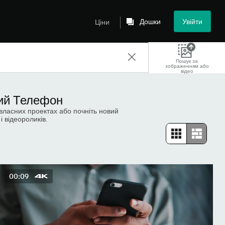
Дошки
Увійти
Ціни
Пошук за
зображенням або
відео
ний Телефон
власних проектах або почніть новий
і відеороликів.
00:09