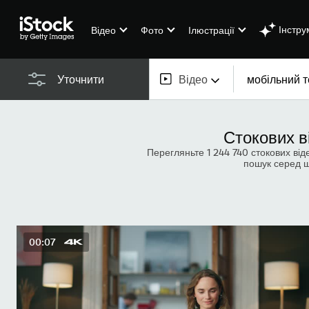
Інстру
Відео
Фото
Ілюстрації
Відео
Уточнити
Увесь контент
Стокових в
Зображення
Перегляньте 1 244 740 стокових від
пошук серед ще
Фото
Ілюстрації
Векторні зображення
00:07
Відео