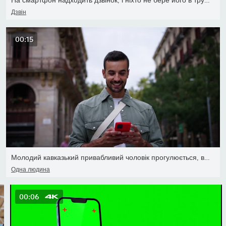
Дзвін
00:15
Молодий кавказький привабливий чоловік прогулюється, виглядаючи ща
Одна людина
00:06