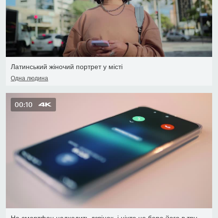
Латинський жіночий портрет у місті
Одна людина
00:10
На смартфон надходить дзвінок, і ніхто не бере його в трубку, щоб