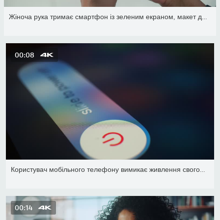
Жіноча рука тримає смартфон із зеленим екраном, макет дисплея. Тем
00:08
Користувач мобільного телефону вимикає живлення свого смартфона. В
00:14