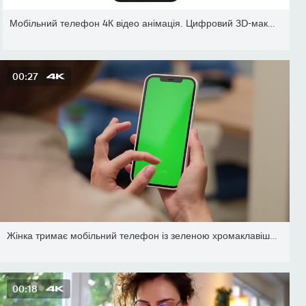
Мобільний телефон 4К відео анімація. Цифровий 3D-макет пристрою із
00:27
Жінка тримає мобільний телефон із зеленою хромаклавішею в руках і
00:18