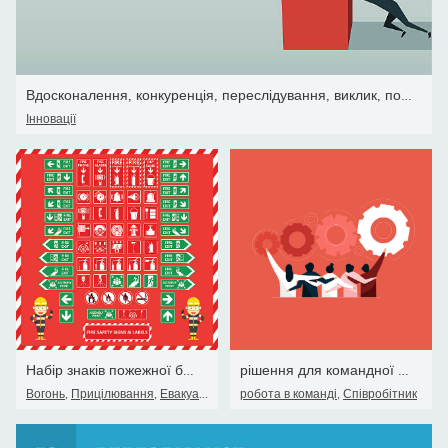
Вдосконалення, конкуренція, переслідування, виклик, подолання нега
Інновації
Набір знаків пожежної безпеки та етикеток
рішення для командної роботи, Механізм бігових передач для ділових
Вогонь
,
Прицілювання
,
Евакуація
робота в команді
,
Співробітник