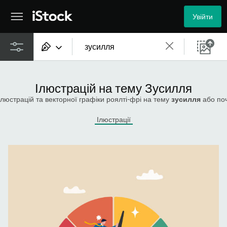
Увійти
Увесь контент
Ілюстрацій на тему Зусилля
Зображення
люстрацій та векторної графіки роялті-фрі на тему
зусилля
або почніть нов
Фото
Ілюстрації
Ілюстрації
Векторні зображення
Відео