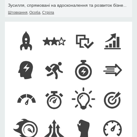
Зусилля, спрямовані на вдосконалення та розвиток бізнесу, командно
Штовхання
,
Особа
,
Стріла