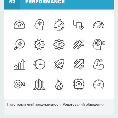
Піктограми лінії продуктивності. Редагований обведення. Піксель ід