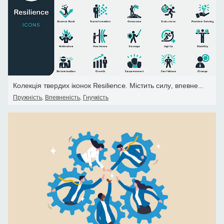
Колекція твердих іконок Resilience. Містить силу, впевненість, мот
Пружність
,
Впевненість
,
Гнучкість