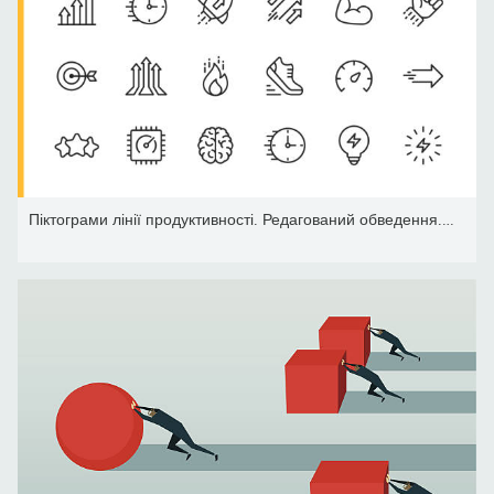
Піктограми лінії продуктивності. Редагований обведення. Піксель ід