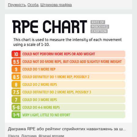
Пружність
,
Особа
,
Штрихова графіка
Діаграма RPE або рейтинг сприйнятих навантажень за шкалою 0-10.
Шкала
,
Діаграма
,
Фізичні вправи