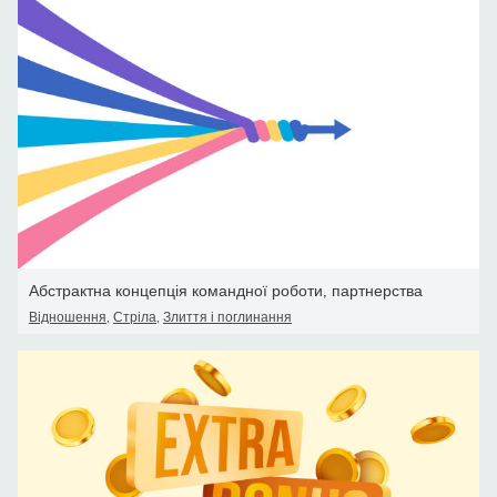
Абстрактна концепція командної роботи, партнерства
Відношення
,
Стріла
,
Злиття і поглинання