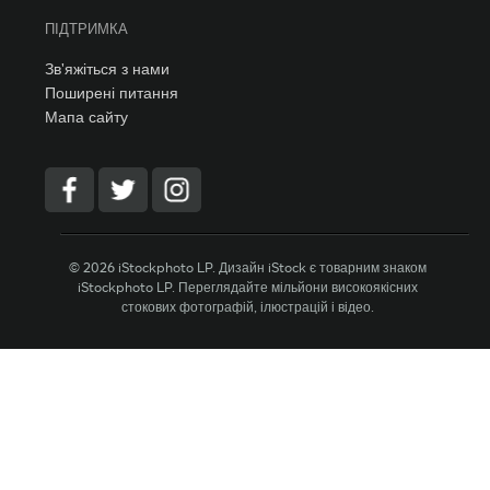
ПІДТРИМКА
Зв'яжіться з нами
Поширені питання
Мапа сайту
© 2026 iStockphoto LP. Дизайн iStock є товарним знаком
iStockphoto LP. Переглядайте мільйони високоякісних
стокових фотографій, ілюстрацій і відео.