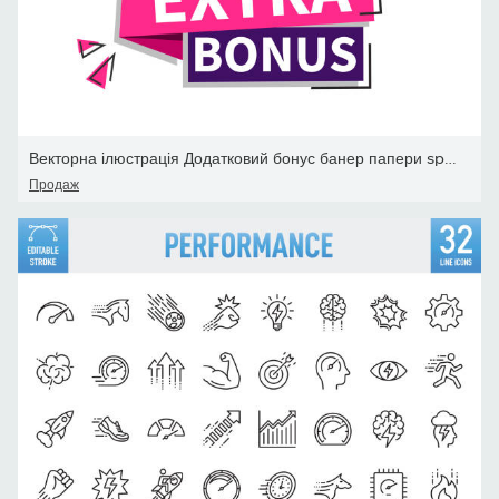
Векторна ілюстрація Додатковий бонус банер папери speech міхур.
Продаж