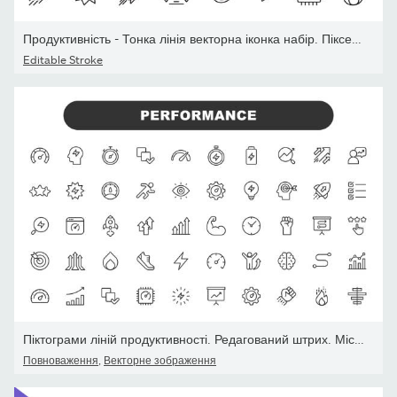
Продуктивність - Тонка лінія векторна іконка набір. Піксель ідеаль
Editable Stroke
Піктограми ліній продуктивності. Редагований штрих. Містить такі і
Повноваження
,
Векторне зображення