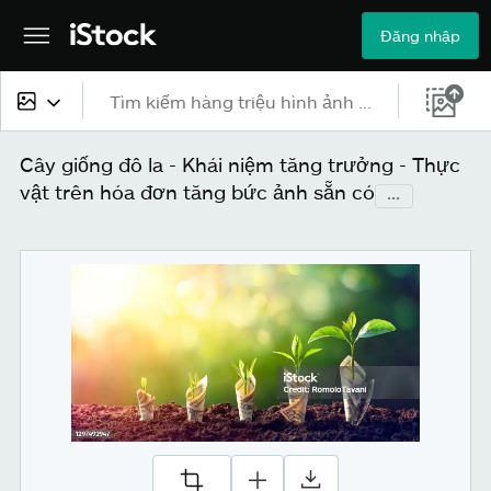
Đăng nhập
Tất cả nội dung
Cây giống đô la - Khái niệm tăng trưởng - Thực
vật trên hóa đơn tăng bức ảnh sẵn có
...
Hình ảnh
Ảnh
Hình minh họa
Véc-tơ
Video