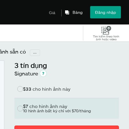
Bảng
Đăng nhập
Giá
Tìm kiếm theo hình
ảnh hoặc video
ảnh sẵn có
...
3 tín dụng
Signature
$33
cho hình ảnh này
$7
cho hình ảnh này
10 hình ảnh bất kỳ chỉ với $70/tháng