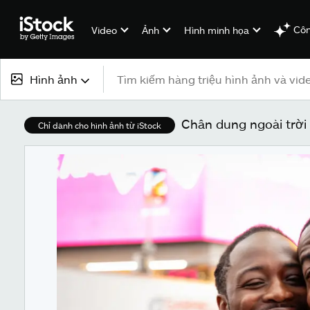
Côn
Video
Ảnh
Hình minh họa
Hình ảnh
Tất cả nội dung
Chân dung ngoài trời
Chỉ dành cho hình ảnh từ iStock
Hình ảnh
Ảnh
Hình minh họa
Véc-tơ
Video