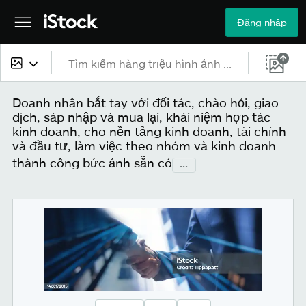
Đăng nhập
Tất cả nội dung
Doanh nhân bắt tay với đối tác, chào hỏi, giao
dịch, sáp nhập và mua lại, khái niệm hợp tác
Hình ảnh
kinh doanh, cho nền tảng kinh doanh, tài chính
và đầu tư, làm việc theo nhóm và kinh doanh
Ảnh
thành công bức ảnh sẵn có
...
Hình minh họa
Véc-tơ
Video