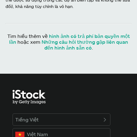
đổi), khả năng tùy chỉnh là vô hạn.
Tìm hiểu thêm về
hình ảnh có trả phí bản quyền một
lần
hoặc xem
Những câu hỏi thường gặp liên quan
đến hình ảnh sẵn có
.
Tiếng Việt
Việt Nam