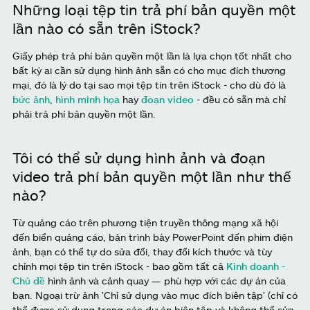
Những loại tệp tin trả phí bản quyền một
lần nào có sẵn trên iStock?
Giấy phép trả phí bản quyền một lần là lựa chọn tốt nhất cho
bất kỳ ai cần sử dụng hình ảnh sẵn có cho mục đích thương
mại, đó là lý do tại sao mọi tệp tin trên iStock - cho dù đó là
bức ảnh
,
hình minh họa
hay
đoạn video
- đều có sẵn mà chỉ
phải trả phí bản quyền một lần.
Tôi có thể sử dụng hình ảnh và đoạn
video trả phí bản quyền một lần như thế
nào?
Từ quảng cáo trên phương tiện truyền thông mạng xã hội
đến biển quảng cáo, bản trình bày PowerPoint đến phim điện
ảnh, bạn có thể tự do sửa đổi, thay đổi kích thước và tùy
chỉnh mọi tệp tin trên iStock - bao gồm tất cả
Kinh doanh -
Chủ đề
hình ảnh và cảnh quay — phù hợp với các dự án của
bạn. Ngoại trừ ảnh 'Chỉ sử dụng vào mục đích biên tập' (chỉ có
thể được sử dụng trong các dự án biên tập và không thể sửa