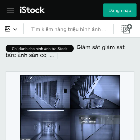
Đăng nhập
Tất cả nội dung
Giám sát giám sát
Chỉ dành cho hình ảnh từ iStock
bức ảnh sẵn có
...
Hình ảnh
Ảnh
Hình minh họa
Véc-tơ
Video