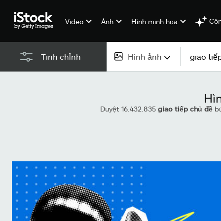
Côn
Video
Ảnh
Hình minh họa
Hình ảnh
Tinh chỉnh
Tất cả nội dung
Hì
Hình ảnh
Duyệt 16.432.835
giao tiếp chủ đề
bứ
Ảnh
Hình minh họa
Véc-tơ
Video