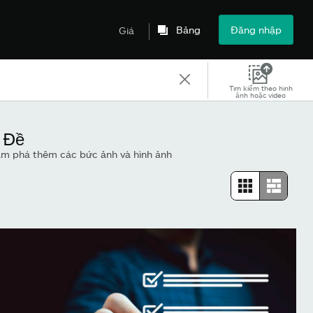
Bảng
Đăng nhập
Giá
Tìm kiếm theo hình
ảnh hoặc video
 Đề
ám phá thêm các bức ảnh và hình ảnh