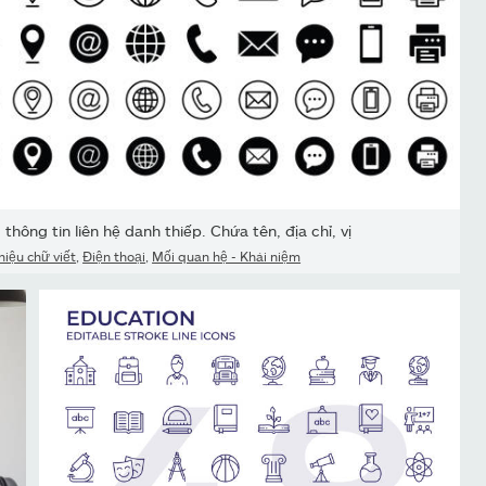
thông tin liên hệ danh thiếp. Chứa tên, địa chỉ, vị
hiệu chữ viết
,
Điện thoại
,
Mối quan hệ - Khái niệm