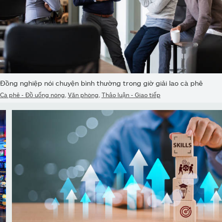
Đồng nghiệp nói chuyện bình thường trong giờ giải lao cà phê
Cà phê - Đồ uống nóng
,
Văn phòng
,
Thảo luận - Giao tiếp