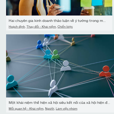
Hai chuyên gia kinh doanh thảo luận về ý tưởng trong một văn phòng
Hoạch định
,
Thay đổi - Khái niệm
,
Chiến lược
Một khái niệm thể hiện xã hội siêu kết nối của xã hội hiện đại bằn
Mối quan hệ - Khái niệm
,
Người
,
Làm việc nhóm