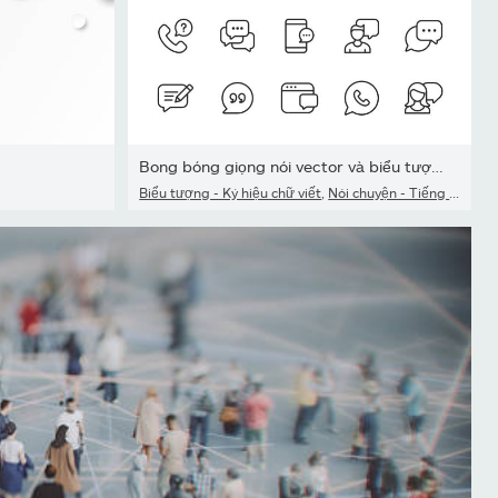
Bong bóng giọng nói vector và biểu tượng dòng truyền thông....
Biểu tượng - Ký hiệu chữ viết
,
Nói chuyện - Tiếng nói
,
Thả