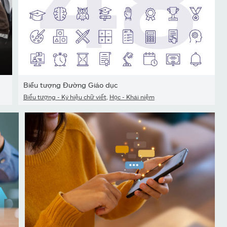
Biểu tượng Đường Giáo dục
Biểu tượng - Ký hiệu chữ viết
,
Học - Khái niệm