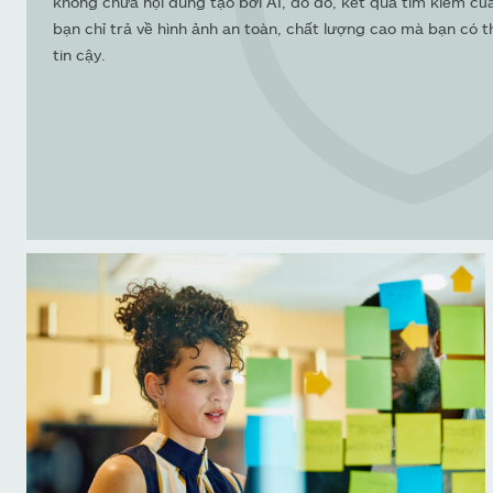
không chứa nội dung tạo bởi AI, do đó, kết quả tìm kiếm củ
bạn chỉ trả về hình ảnh an toàn, chất lượng cao mà bạn có t
tin cậy.