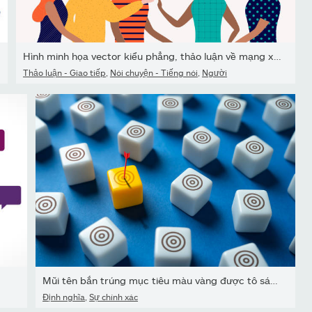
Hình minh họa vector kiểu phẳng, thảo luận về mạng xã hội, tin tức
Thảo luận - Giao tiếp
,
Nói chuyện - Tiếng nói
,
Người
Mũi tên bắn trúng mục tiêu màu vàng được tô sáng.
Định nghĩa
,
Sự chính xác