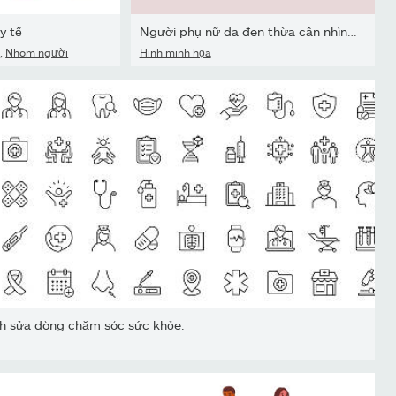
y tế
Người phụ nữ da đen thừa cân nhìn thấy một nữ bác sĩ. Dinh dưỡng.
ế
,
Nhóm người
Hình minh họa
nh sửa dòng chăm sóc sức khỏe.