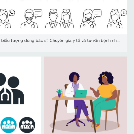
Bộ biểu tượng dòng bác sĩ. Chuyên gia y tế và tư vấn bệnh nhân Hìn