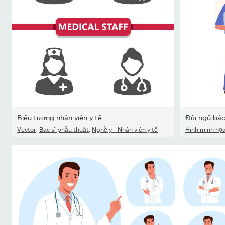
Biểu tượng nhân viên y tế
Vector
,
Bác sĩ phẫu thuật
,
Nghề y - Nhân viên y tế
Hình minh họ