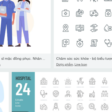
Đội ngũ bác sĩ mặc đồng phục. Nhân vật nhân viên y tế
a
Dược phẩm
,
Line Icon