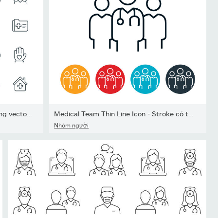
Chăm sóc sức khỏe - bộ biểu tượng vector dòng mỏng. Pixel hoàn hảo
Medical Team Thin Line Icon - Stroke có thể chỉnh sửa
Nhóm người