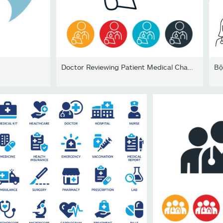
Doctor Reviewing Patient Medical Chart Thin Line Icon - Đột quỵ có