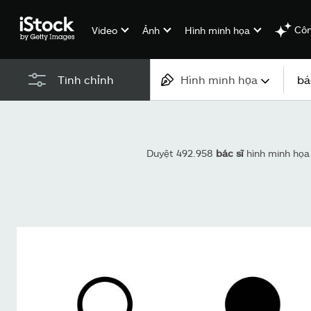
Côn
Video
Ảnh
Hình minh họa
Hình minh họa
Tinh chỉnh
Tất cả nội dung
Hình ảnh
Duyệt 492.958
bác sĩ
hình minh họa
Ảnh
Hình minh họa
Véc-tơ
Video