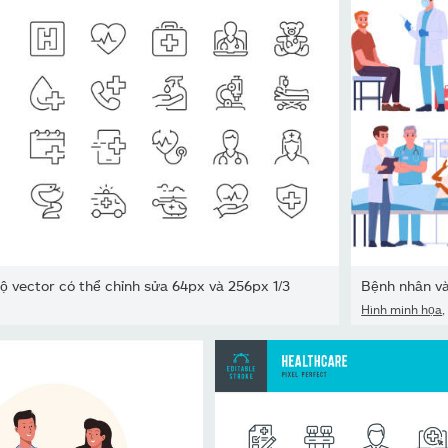
ộ vector có thể chỉnh sửa 64px và 256px 1/3
Bệnh nhân và
Hình minh họa