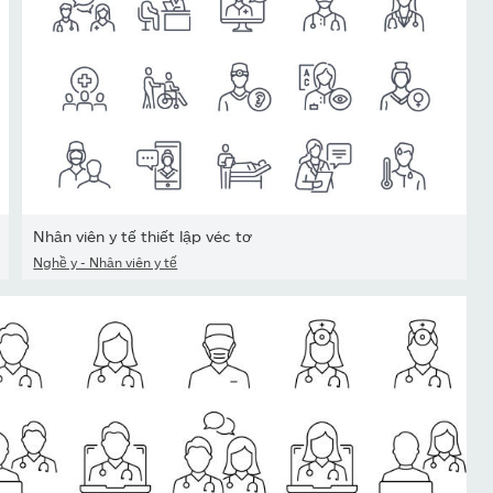
Nhân viên y tế thiết lập véc tơ
Nghề y - Nhân viên y tế