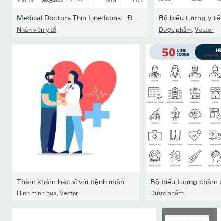
Medical Doctors Thin Line Icons - Đột quỵ có thể chỉnh sửa
Bộ biểu tượng y tế
Nhân viên y tế
Dược phẩm
,
Vector
Thăm khám bác sĩ với bệnh nhân để tìm khái niệm y học
Hình minh họa
,
Vector
Dược phẩm