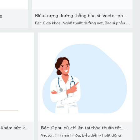
ng
Biểu tượng đường thẳng bác sĩ. Vector phác thảo minh họa của nam...
Bác sĩ đa khoa
,
Nghệ thuật đường nét
,
Bác sĩ phẫu thuật
Bác sĩ tư vấn hoặc kiểm tra phụ nữ cao tuổi. Khám sức khỏe cho bện
Bác sĩ phụ nữ chỉ lên tại thỏa thuận tốt và lời khuyên sử dụng khô
Vector
,
Hình minh họa
,
Biểu diễn - Hoạt động