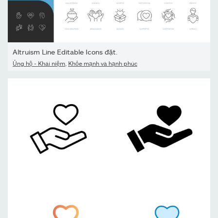
Altruism Line Editable Icons đặt.
Ủng hộ - Khái niệm
,
Khỏe mạnh và hạnh phúc