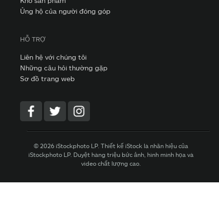
Kho sản phẩm
Ủng hộ của người đóng góp
HỖ TRỢ
Liên hệ với chúng tôi
Những câu hỏi thường gặp
Sơ đồ trang web
© 2026 iStockphoto LP. Thiết kế iStock là nhãn hiệu của
iStockphoto LP. Duyệt hàng triệu bức ảnh, hình minh họa và
video chất lượng cao.