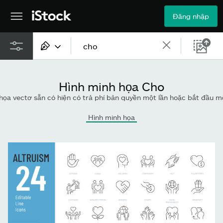
Đăng nhập
Tất cả nội dung
Hình minh họa Cho
Hình ảnh
tơ sẵn có hiện có trả phí bản quyền một lần hoặc bắt đầu một tìm kiếm mới để khám phá
Ảnh
Hình minh họa
Hình minh họa
Véc-tơ
Video