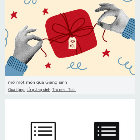
mở một món quà Giáng sinh
Quà tặng
,
Lễ giáng sinh
,
Trẻ em - Tuổi