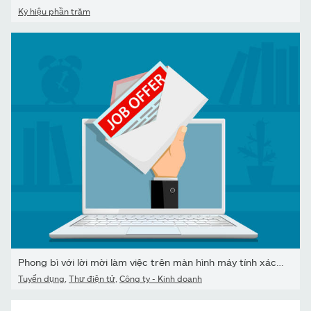
Ký hiệu phần trăm
Phong bì với lời mời làm việc trên màn hình máy tính xách tay.
Tuyển dụng
,
Thư điện tử
,
Công ty - Kinh doanh