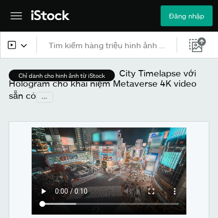
Đăng nhập
Tất cả nội dung
City Timelapse với
Chỉ dành cho hình ảnh từ iStock
Hologram cho khái niệm Metaverse 4K video
Hình ảnh
sẵn có
...
Ảnh
Hình minh họa
Véc-tơ
Video