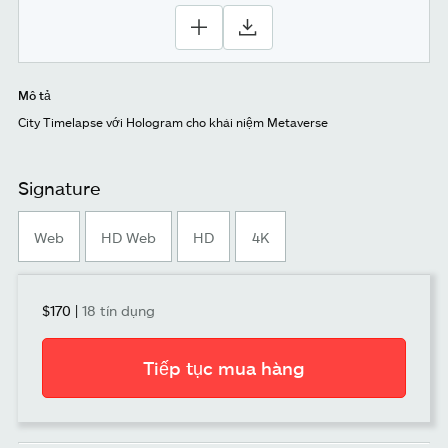
Mô tả
City Timelapse với Hologram cho khái niệm Metaverse
Signature
Web
HD Web
HD
4K
$170
|
18 tín dụng
Tiếp tục mua hàng